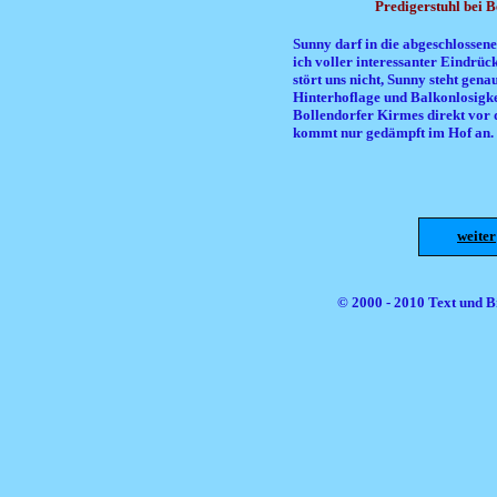
Predigerstuhl bei 
Sunny darf in die abgeschlossen
ich voller interessanter Eindrüc
stört uns nicht, Sunny steht gen
Hinterhoflage und Balkonlosigkeit
Bollendorfer Kirmes direkt vor 
kommt nur gedämpft im Hof an.
weiter
© 2000 - 2010 Text und Bi