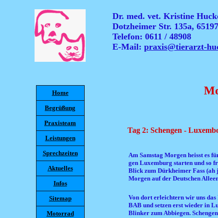
Dr. med. vet. Kristine Hucke
Dotzheimer Str. 135a, 6519
Telefon: 0611 / 48908
E-Mail:
praxis@tierarzt-hu
Mo
Home
Begrüßung
Praxisteam
Tag 2: Schengen - Luxembour
Leistungen
Sprechzeiten
Am Samstag Morgen heisst es für
gen Luxemburg starten und so fr
Aktuelles
Blick zum Dürkheimer Fass (ah ja
Morgen auf der Deutschen Alleen
Infos
Von dort erleichtern wir uns da
Sitemap
BAB und setzen erst wieder in 
Blinker zum Abbiegen. Schengen
Motorrad