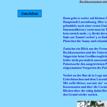
Bockkasematten mit 
Zum Anfang
Dann geht es weiter auf kleinen S
Hauptstadt Luxembourg. Hier wi
gebuddelt, nach einer ersten Um
Innenstadtkerns ( wenn man im Tu
kein zurück mehr ;-), direkt davo
links am Tunnel vorbei! ), so fin
Plätzchen für Sunny und erkunde 
Zunächst ein Blick aus der Ferne
Bockkasematten und der Unterst
Stippvisite beim Großherzogliche
leider nicht persönlich anwesend
Palastwache den ausgetretenen 
eingezäumten Vorgarten des Pala
Vorbei an der Rue de la Loge mi
Erkerhäuschen und dem Luxemb
Mir welle bleiwe, wat mir sin" we
Kassematten und über die Corni
Blicken über die ruhig dahin flie
den Grund wieder zurück.