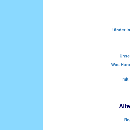
Länder i
Unser
Was Hund
mit
Alt
Re