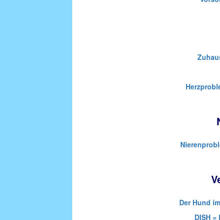
Zuhau
Herzprobl
Nierenprob
V
Der Hund im
DISH = 