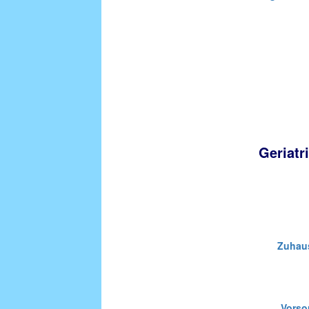
Geriatr
Zuhau
Vorso