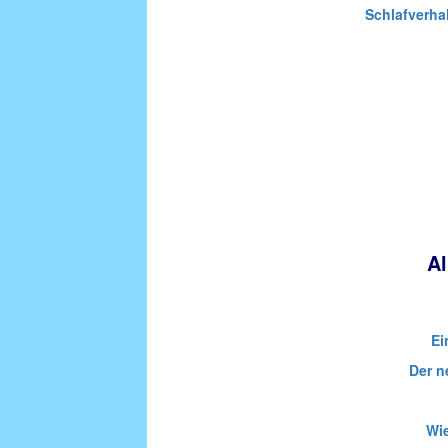
Schlafverha
Al
Ei
Der n
Wi