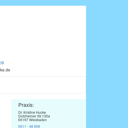
08
cke.de
Praxis:
Dr. Kristine Hucke
Dotzheimer Str.135a
65197 Wiesbaden
0611 - 48 908