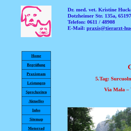
Dr. med. vet. Kristine Hucke
Dotzheimer Str. 135a, 6519
Telefon: 0611 / 48908
E-Mail:
praxis@tierarzt-hu
Home
Begrüßung
Praxisteam
5.Tag:
Surcuolm
Leistungen
Via Mala – 
Sprechzeiten
Aktuelles
Infos
Sitemap
Motorrad