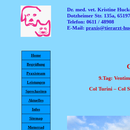
Dr. med. vet. Kristine Hucke
Dotzheimer Str. 135a, 6519
Telefon: 0611 / 48908
E-Mail:
praxis@tierarzt-hu
Home
Begrüßung
Praxisteam
9.Tag:
Ventim
Leistungen
Col Turini – Col 
Sprechzeiten
Aktuelles
Infos
Sitemap
Motorrad