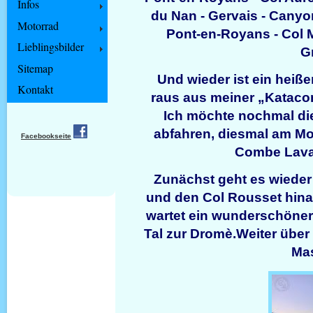
Infos
du Nan - Gervais - Cany
Motorrad
Pont-en-Royans - Col M
Lieblingsbilder
G
Sitemap
Und wieder ist ein heiße
Kontakt
raus aus meiner „Kataco
Ich möchte nochmal d
abfahren, diesmal am M
Facebookseite
Combe Laval
Zunächst geht es wieder
und den Col Rousset hinau
wartet ein wunderschöner
Tal zur Dromè.Weiter über 
Ma