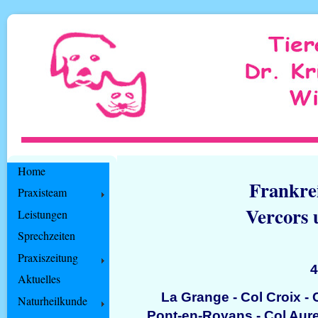
Home
Frankrei
Praxisteam
Vercors 
Leistungen
Sprechzeiten
Praxiszeitung
4
Aktuelles
La Grange - Col Croix -
Naturheilkunde
Pont-en-Royans - Col Aures