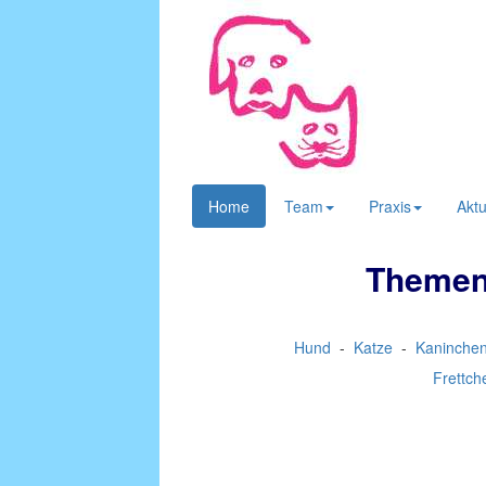
Home
Team
Praxis
Aktu
Themen 
Hund
-
Katze
-
Kaninche
Frettc