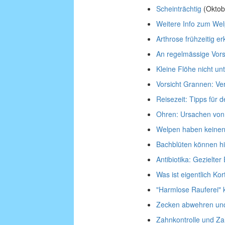
Scheinträchtig
(Oktob
Weitere Info zum We
Arthrose frühzeitig e
An regelmässige Vor
Kleine Flöhe nicht un
Vorsicht Grannen: Ve
Reisezeit: Tipps für 
Ohren: Ursachen vo
Welpen haben keinen 
Bachblüten können hil
Antibiotika: Gezielter
Was ist eigentlich Kor
"Harmlose Rauferei"
Zecken abwehren und
Zahnkontrolle und Za