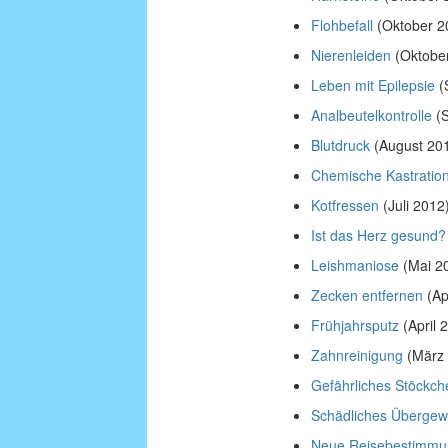
Flohbefall
(Oktober 2
Nierenleiden
(Oktobe
Leben mit Epilepsie
(
Analbeutelkontrolle
(S
Blutdruck
(August 20
Chemische Kastratio
Kotfressen
(Juli 2012
Ist das Herz gesund?
Leishmaniose
(Mai 2
Zecken entfernen
(Ap
Frühjahrsputz
(April 
Zahnreinigung
(März 
Gefährliches Stöckch
Schädliches Übergew
Neue Reisebestimm