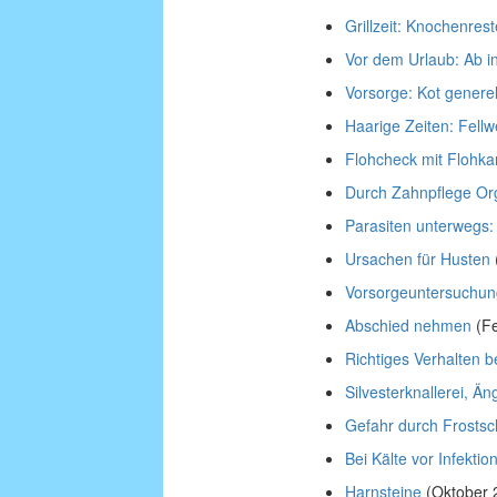
Grillzeit: Knochenrest
Vor dem Urlaub: Ab in
Vorsorge: Kot generel
Haarige Zeiten: Fellw
Flohcheck mit Floh
Durch Zahnpflege Or
Parasiten unterwegs
Ursachen für Husten
Vorsorgeuntersuchu
Abschied nehmen
(Fe
Richtiges Verhalten b
Silvesterknallerei, Ä
Gefahr durch Frostsch
Bei Kälte vor Infektio
Harnsteine
(Oktober 