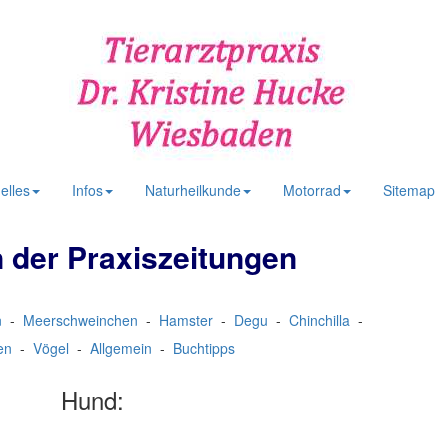
elles
Infos
Naturheilkunde
Motorrad
Sitemap
der Praxiszeitungen
n
-
Meerschweinchen
-
Hamster
-
Degu
-
Chinchilla
-
hen
-
Vögel
-
Allgemein
-
Buchtipps
Hund: