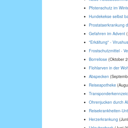
Pfotenschutz im Wint
Hundekekse selbst b
Prostataerkrankung d
Gefahren im Advent
(
"Erkältung" - Virushu
Frostschutzmittel - Ve
Borreliose
(Oktober 2
Flohlarven in der W
Abspecken
(Septemb
Reiseapotheke
(Augu
Transponderkennzei
Ohrenjucken durch Al
Reisekrankheiten-Un
Herzerkrankung
(Juni
Urlaubscheck
(Juni 2