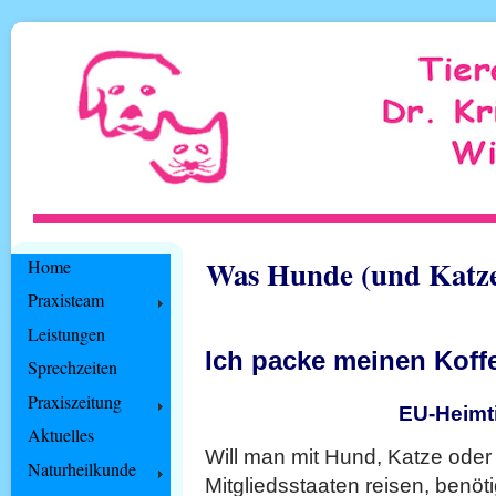
Was Hunde (und Katze
Home
Praxisteam
Leistungen
Ich packe meinen Koffe
Sprechzeiten
Praxiszeitung
EU-Heimt
Aktuelles
Will man mit Hund, Katze oder
Naturheilkunde
Mitgliedsstaaten reisen, benöt