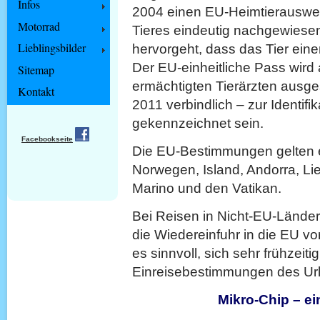
Infos
2004 einen EU-Heimtierausweis
Motorrad
Tieres eindeutig nachgewies
Lieblingsbilder
hervorgeht, dass das Tier einen
Der EU-einheitliche Pass wird
Sitemap
ermächtigten Tierärzten ausges
Kontakt
2011 verbindlich – zur Identifi
gekennzeichnet sein.
Facebookseite
Die EU-Bestimmungen gelten eb
Norwegen, Island, Andorra, Li
Marino und den Vatikan.
Bei Reisen in Nicht-EU-Länder
die Wiedereinfuhr in die EU vor
es sinnvoll, sich sehr frühzeiti
Einreisebestimmungen des Url
Mikro-Chip – ei