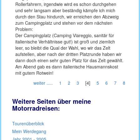
Rollerfahrern, irgendwie wird es schon durchgehen
und sehr langsam aber beständig kämpfe ich mich
durch den Stau hindurch, wir erreichen den Abzweig
zum Campingplatz und stehen vor dem nächsten
Problem:
Der Campingplatz (Camping Viareggio, sanitär für
italienische Verhältnisse gut!) ist groß und ziemlich
leer, so bleibt die Qual der Wahl, wo wir das Zelt
aufstellen, aber nach der dritten Platzrunde haben wir
dann doch einen sehr guten Platz für das Zelt gewählt.
Am Abend gab es dann italienische Hausmannskost
mit gutem Rotwein!
weiter .....
1
2
3
[4]
5
6
7
8
Weitere Seiten über meine
Motorradreisen:
Tourenüberblick
Mein Werdegang
Jahr 2001 - 2005