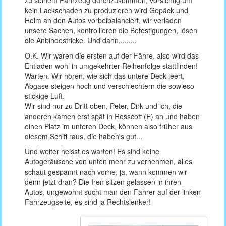
zu seinem Fahrzeug durchzukommen, vorsichtig um
kein Lackschaden zu produzieren wird Gepäck und
Helm an den Autos vorbeibalanciert, wir verladen
unsere Sachen, kontrollieren die Befestigungen, lösen
die Anbindestricke. Und dann.........
O.K. Wir waren die ersten auf der Fähre, also wird das
Entladen wohl in umgekehrter Reihenfolge stattfinden!
Warten. Wir hören, wie sich das untere Deck leert,
Abgase steigen hoch und verschlechtern die sowieso
stickige Luft.
Wir sind nur zu Dritt oben, Peter, Dirk und ich, die
anderen kamen erst spät in Rosscoff (F) an und haben
einen Platz im unteren Deck, können also früher aus
diesem Schiff raus, die haben's gut...
Und weiter heisst es warten! Es sind keine
Autogeräusche von unten mehr zu vernehmen, alles
schaut gespannt nach vorne, ja, wann kommen wir
denn jetzt dran? Die Iren sitzen gelassen in ihren
Autos, ungewohnt sucht man den Fahrer auf der linken
Fahrzeugseite, es sind ja Rechtslenker!