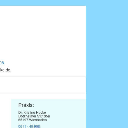
08
cke.de
Praxis:
Dr. Kristine Hucke
Dotzheimer Str.135a
65197 Wiesbaden
0611 - 48 908