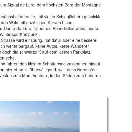
g zum Signal de Lure, dem höchsten Berg der Montagne
nächst eine breite, mit vielen Schlaglöchern gespickte
h den Wald mit unzähligen Kurven hinauf.
re-Dame-de-Lure, früher ein Benediktinerabtei, heute
intersporttreffpunkt.
 Strasse wird einspurig, hat dafür aber eine bessere
och weiter bergauf, keine Autos, keine Wanderer
n doch die schwarze K auf dem kleinen Parkplatz
hen sehe.
und fahren den kleinen Schotterweg zusammen hinauf
on hier oben ist überwältigend, weit nach Nordosten
h Westen zum Mont Ventoux, in den Süden zum Luberon.