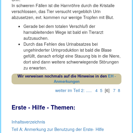
In schweren Fällen ist die Harnröhre durch die Kristalle
verschlossen, das Tier versucht vergeblich Urin
abzusetzen, evt. kommen nur wenige Tropfen mit Blut.
Gerade bei dem totalen Verschluß der
harnableitenden Wege ist bald ein Tierarzt
aufzusuchen.
Durch das Fehlen des Urinabsatzes bei
ungehinderter Urinproduktion ist bald die Blase
gefüllt, danach erfolgt eine Stauung bis in die Niere,
dort sind dann weitere schwerwiegende Störungen
zu erwarten.
Wir verweisen nochmals auf die Hinweise in den
EH -
Anmerkungen
weiter im Teil 2: .....
4
5
[6]
7
8
Erste - Hilfe - Themen:
Inhaltsverzeichnis
Teil A: Anmerkung zur Benutzung der Erste- Hilfe